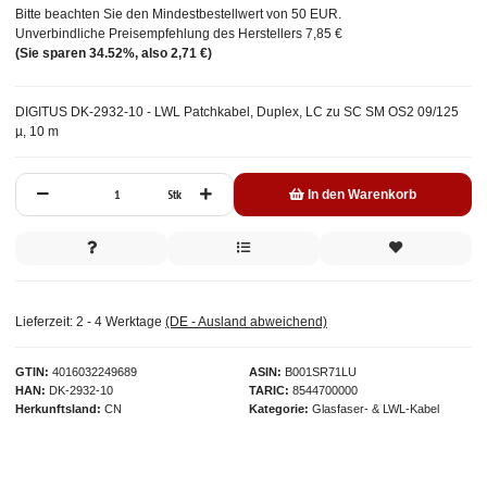
Bitte beachten Sie den Mindestbestellwert von 50 EUR.
Unverbindliche Preisempfehlung des Herstellers
7,85 €
(Sie sparen
34.52%
, also
2,71 €
)
DIGITUS DK-2932-10 - LWL Patchkabel, Duplex, LC zu SC SM OS2 09/125
µ, 10 m
Stk
In den Warenkorb
Lieferzeit:
2 - 4 Werktage
(DE - Ausland abweichend)
GTIN
4016032249689
ASIN
B001SR71LU
HAN
DK-2932-10
TARIC
8544700000
Herkunftsland
CN
Kategorie
Glasfaser- & LWL-Kabel