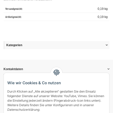
Versandgewicht:
0,19 kg
Artikelgewicht:
0,19
kg
Kategorien
Kontaktdaten
Informationen
Gesetzliche Informationen
Wie wir Cookies & Co nutzen
Durch Klicken auf „Alle akzeptieren“ gestatten Sie den Einsatz
Vertrag widerrufen
folgender Dienste auf unserer Website: YouTube, Vimeo. Sie können
Zahlung & Versand
die Einstellung jederzeit ändern (Fingerabdruck-Icon links unten).
Weitere Details finden Sie unter
Konfigurieren
und in unserer
Mein Kundenkonto
Datenschutzerklärung
.
Streitschlichtung