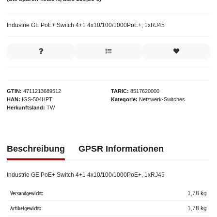
Industrie GE PoE+ Switch 4+1 4x10/100/1000PoE+, 1xRJ45
GTIN
4711213689512
TARIC
8517620000
HAN
IGS-504HPT
Kategorie
Netzwerk-Switches
Herkunftsland
TW
Beschreibung
GPSR Informationen
Industrie GE PoE+ Switch 4+1 4x10/100/1000PoE+, 1xRJ45
Versandgewicht:
1,78 kg
Artikelgewicht:
1,78
kg