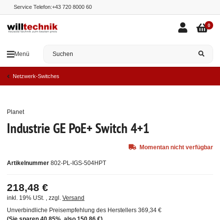
Service Telefon:
+43 720 8000 60
0
Menü
Netzwerk-Switches
Planet
Ausverkauft
Industrie GE PoE+ Switch 4+1
Momentan nicht verfügbar
Artikelnummer
802-PL-IGS-504HPT
218,48 €
inkl. 19% USt. , zzgl.
Versand
Unverbindliche Preisempfehlung des Herstellers
369,34 €
(Sie sparen
40.85%
, also
150,86 €
)