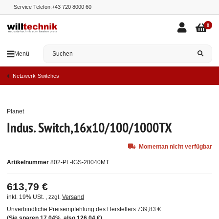
Service Telefon:
+43 720 8000 60
0
Menü
Netzwerk-Switches
Planet
Ausverkauft
Indus. Switch,16x10/100/1000TX
Momentan nicht verfügbar
Artikelnummer
802-PL-IGS-20040MT
613,79 €
inkl. 19% USt. , zzgl.
Versand
Unverbindliche Preisempfehlung des Herstellers
739,83 €
(Sie sparen
17.04%
, also
126,04 €
)