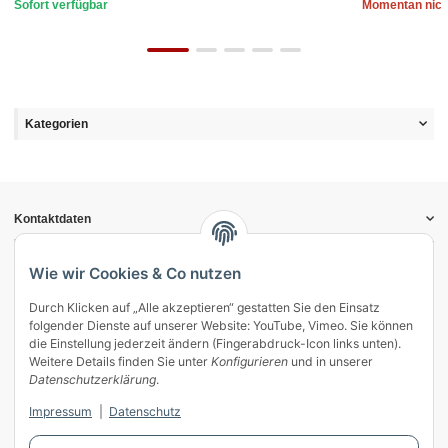
Sofort verfügbar
Momentan nich
Kategorien
Kontaktdaten
Informationen
Gesetzliche Informationen
Wie wir Cookies & Co nutzen
Durch Klicken auf „Alle akzeptieren“ gestatten Sie den Einsatz
Vertrag widerrufen
folgender Dienste auf unserer Website: YouTube, Vimeo. Sie können
Zahlung & Versand
die Einstellung jederzeit ändern (Fingerabdruck-Icon links unten).
Weitere Details finden Sie unter
Konfigurieren
und in unserer
Mein Kundenkonto
Datenschutzerklärung
.
Streitschlichtung
Impressum
|
Datenschutz
Unsere Herstellermarken