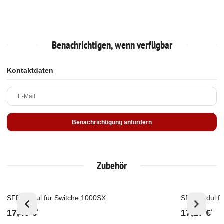
Benachrichtigen, wenn verfügbar
Kontaktdaten
E-Mail
Benachrichtigung anfordern
Zubehör
SFP Modul für Switche 1000SX
SFP Modul f.
Top
Ausverkau
17,40 €
17,27 €
*
*