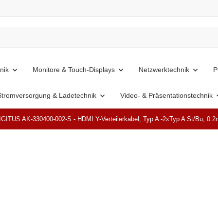
nik
Monitore & Touch-Displays
Netzwerktechnik
P
Stromversorgung & Ladetechnik
Video- & Präsentationstechnik
IGITUS AK-330400-002-S - HDMI Y-Verteilerkabel, Typ A -2xTyp A St/Bu, 0.2m
Ausverkauft