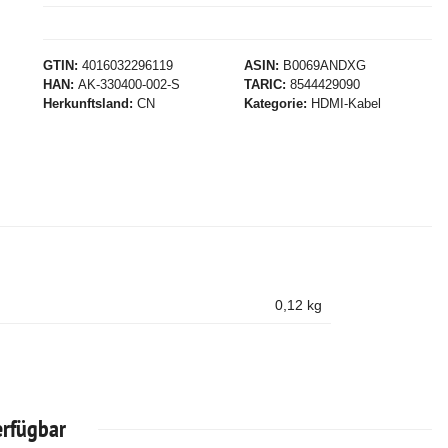
GTIN
4016032296119
ASIN
B0069ANDXG
HAN
AK-330400-002-S
TARIC
8544429090
Herkunftsland
CN
Kategorie
HDMI-Kabel
0,12
kg
erfügbar