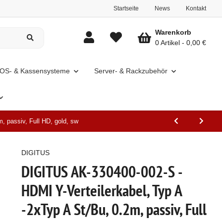
Startseite
News
Kontakt
Warenkorb
0 Artikel
0,00 €
OS- & Kassensysteme
Server- & Rackzubehör
, passiv, Full HD, gold, sw
DIGITUS
DIGITUS AK-330400-002-S -
HDMI Y-Verteilerkabel, Typ A
-2xTyp A St/Bu, 0.2m, passiv, Full