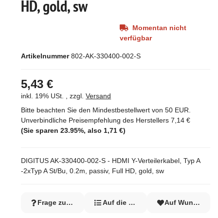
HD, gold, sw
Momentan nicht
verfügbar
Artikelnummer
802-AK-330400-002-S
5,43 €
inkl. 19% USt. , zzgl.
Versand
Bitte beachten Sie den Mindestbestellwert von 50 EUR.
Unverbindliche Preisempfehlung des Herstellers
7,14 €
(Sie sparen
23.95%
, also
1,71 €
)
DIGITUS AK-330400-002-S - HDMI Y-Verteilerkabel, Typ A
-2xTyp A St/Bu, 0.2m, passiv, Full HD, gold, sw
Frage zum Artikel
Auf die Vergleichsliste
Auf Wunschzett