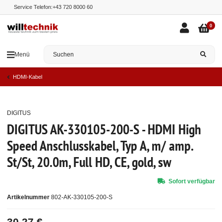
Service Telefon:
+43 720 8000 60
0
Menü
HDMI-Kabel
DIGITUS
Top
DIGITUS AK-330105-200-S - HDMI High
Speed Anschlusskabel, Typ A, m/ amp.
St/St, 20.0m, Full HD, CE, gold, sw
Sofort verfügbar
Artikelnummer
802-AK-330105-200-S
30,27 €