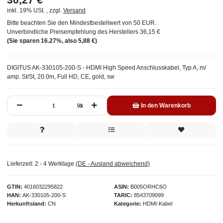
inkl. 19% USt. , zzgl.
Versand
Bitte beachten Sie den Mindestbestellwert von 50 EUR.
Unverbindliche Preisempfehlung des Herstellers
36,15 €
(Sie sparen
16.27%
, also
5,88 €
)
DIGITUS AK-330105-200-S - HDMI High Speed Anschlusskabel, Typ A, m/
amp. St/St, 20.0m, Full HD, CE, gold, sw
Stk
In den Warenkorb
Lieferzeit:
2 - 4 Werktage
(DE - Ausland abweichend)
GTIN
4016032295822
ASIN
B005ORHC6O
HAN
AK-330105-200-S
TARIC
8543709099
Herkunftsland
CN
Kategorie
HDMI-Kabel