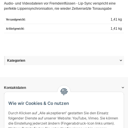
Audio- und Videodateien vor Fremdeinflüssen - Lip-Sync verspricht eine
perfekte Lippensynchronisation, nie wieder Zeitversetzte Tonausgabe
Versandgewicht:
1,41 kg
Artikelgewicht:
1,41
kg
Kategorien
Kontaktdaten
Informationen
Gesetzliche Informationen
Wie wir Cookies & Co nutzen
Durch Klicken auf „Alle akzeptieren“ gestatten Sie den Einsatz
Vertrag widerrufen
folgender Dienste auf unserer Website: YouTube, Vimeo. Sie können
Zahlung & Versand
die Einstellung jederzeit ändern (Fingerabdruck-Icon links unten).