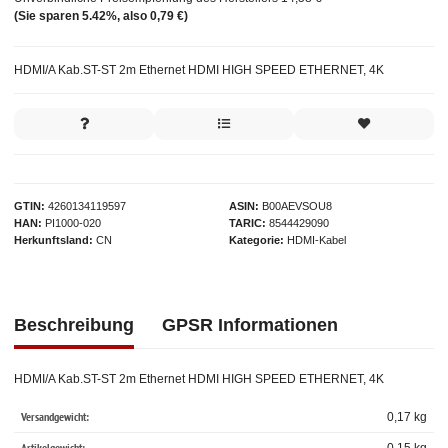
(Sie sparen
5.42%
, also
0,79 €
)
HDMI/A Kab.ST-ST 2m Ethernet HDMI HIGH SPEED ETHERNET, 4K
GTIN
4260134119597
ASIN
B00AEVSOU8
HAN
PI1000-020
TARIC
8544429090
Herkunftsland
CN
Kategorie
HDMI-Kabel
Beschreibung
GPSR Informationen
HDMI/A Kab.ST-ST 2m Ethernet HDMI HIGH SPEED ETHERNET, 4K
Versandgewicht:
0,17 kg
Artikelgewicht: