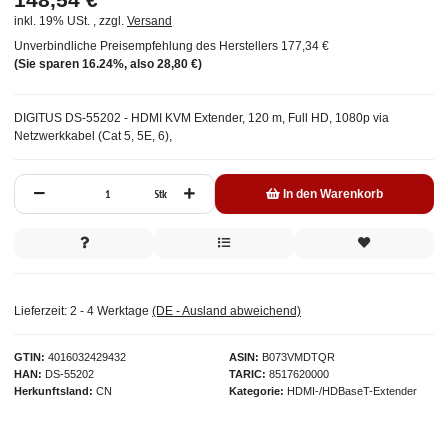
inkl. 19% USt. , zzgl.
Versand
Unverbindliche Preisempfehlung des Herstellers
177,34 €
(Sie sparen
16.24%
, also
28,80 €
)
DIGITUS DS-55202 - HDMI KVM Extender, 120 m, Full HD, 1080p via
Netzwerkkabel (Cat 5, 5E, 6),
Stk
In den Warenkorb
Lieferzeit:
2 - 4 Werktage
(DE - Ausland abweichend)
GTIN
4016032429432
ASIN
B073VMDTQR
HAN
DS-55202
TARIC
8517620000
Herkunftsland
CN
Kategorie
HDMI-/HDBaseT-Extender