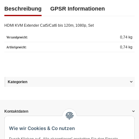
Beschreibung
GPSR Informationen
HDMI KVM Extender Cat5/Cat6 bis 120m, 1080p, Set
Versandgewicht:
0,74 kg
Artikelgewicht:
0,74
kg
Kategorien
Kontaktdaten
Informationen
Gesetzliche Informationen
Wie wir Cookies & Co nutzen
Durch Klicken auf „Alle akzeptieren“ gestatten Sie den Einsatz