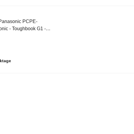
Panasonic PCPE-
nic - Toughbook G1 -
rktage