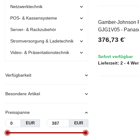
Netzwerktechnik
POS- & Kassensysteme
Gamber-Johnson 
Neu
Server- & Rackzubehör
GJG1V05 - Panaso
Schwarz
376,73 €
*
Stromversorgung & Ladetechnik
Video- & Präsentationstechnik
Sofort verfügbar
Lieferzeit:
2 - 4 We
Verfügbarkeit
Besondere Artikel
Preisspanne
EUR
EUR