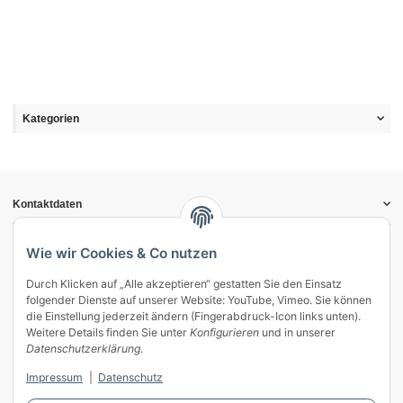
Kategorien
Kontaktdaten
Informationen
Gesetzliche Informationen
Wie wir Cookies & Co nutzen
Durch Klicken auf „Alle akzeptieren“ gestatten Sie den Einsatz
Vertrag widerrufen
folgender Dienste auf unserer Website: YouTube, Vimeo. Sie können
Zahlung & Versand
die Einstellung jederzeit ändern (Fingerabdruck-Icon links unten).
Weitere Details finden Sie unter
Konfigurieren
und in unserer
Mein Kundenkonto
Datenschutzerklärung
.
Streitschlichtung
Impressum
|
Datenschutz
Unsere Herstellermarken