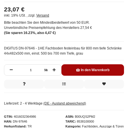
23,07 €
inkl. 19% USt. , zzgl.
Versand
Bitte beachten Sie den Mindestbestellwert von 50 EUR.
Unverbindliche Preisempfehlung des Herstellers
27,54 €
(Sie sparen
16.23%
, also
4,47 €
)
DIGITUS DN-97646 - 1HE Fachboden festeinbau für 800 mm tiefe Schränke
44x482x500 mm, einst. 500 bis 700 mm Tiefe, grau
Stk
In den Warenkorb
Lieferzeit:
2 - 4 Werktage
(DE - Ausland abweichend)
GTIN
4016032364986
ASIN
B00UQS2PM2
HAN
DN-97646
TARIC
8538100000
Herkunftsland
TR
Kategorie
Fachböden, Auszüge & Türen