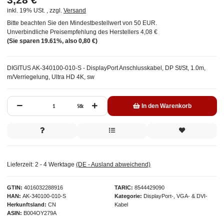
inkl. 19% USt. , zzgl.
Versand
Bitte beachten Sie den Mindestbestellwert von 50 EUR.
Unverbindliche Preisempfehlung des Herstellers
4,08 €
(Sie sparen
19.61%
, also
0,80 €
)
DIGITUS AK-340100-010-S - DisplayPort Anschlusskabel, DP St/St, 1.0m,
m/Verriegelung, Ultra HD 4K, sw
Stk
In den Warenkorb
Lieferzeit:
2 - 4 Werktage
(DE - Ausland abweichend)
GTIN
4016032288916
TARIC
8544429090
HAN
AK-340100-010-S
Kategorie
DisplayPort-, VGA- & DVI-
Herkunftsland
CN
Kabel
ASIN
B004OY279A