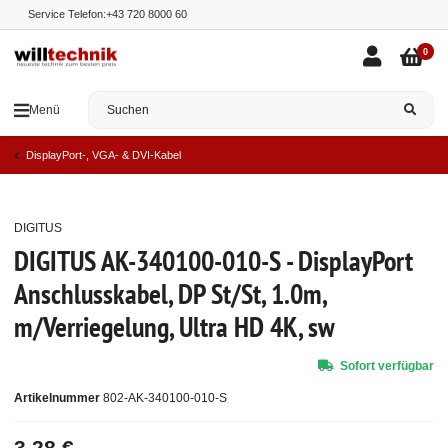
Service Telefon:
+43 720 8000 60
0
Menü
DisplayPort-, VGA- & DVI-Kabel
DIGITUS
Top
DIGITUS AK-340100-010-S - DisplayPort
Anschlusskabel, DP St/St, 1.0m,
m/Verriegelung, Ultra HD 4K, sw
Sofort verfügbar
Artikelnummer
802-AK-340100-010-S
3,28 €