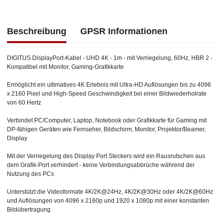
Beschreibung
GPSR Informationen
DIGITUS DisplayPort-Kabel - UHD 4K - 1m - mit Verriegelung, 60Hz, HBR 2 -
Kompatibel mit Monitor, Gaming-Grafikkarte
Ermöglicht ein ultimatives 4K Erlebnis mit Ultra-HD Auflösungen bis zu 4096
x 2160 Pixel und High-Speed Geschwindigkeit bei einer Bildwiederholrate
von 60 Hertz
Verbindet PC/Computer, Laptop, Notebook oder Grafikkarte für Gaming mit
DP-fähigen Geräten wie Fernseher, Bildschirm, Monitor, Projektor/Beamer,
Display
Mit der Verriegelung des Display Port Steckers wird ein Rausrutschen aus
dem Grafik-Port verhindert - keine Verbindungsabbrüche während der
Nutzung des PCs
Unterstützt die Videoformate 4K/2K@24Hz, 4K/2K@30Hz oder 4K/2K@60Hz
und Auflösungen von 4096 x 2160p und 1920 x 1080p mit einer konstanten
Bildübertragung