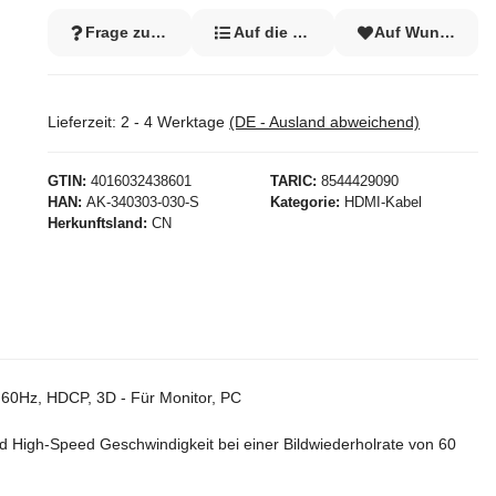
Frage zum Artikel
Auf die Vergleichsliste
Auf Wunschzett
Lieferzeit:
2 - 4 Werktage
(DE - Ausland abweichend)
GTIN
4016032438601
TARIC
8544429090
HAN
AK-340303-030-S
Kategorie
HDMI-Kabel
Herkunftsland
CN
 60Hz, HDCP, 3D - Für Monitor, PC
nd High-Speed Geschwindigkeit bei einer Bildwiederholrate von 60