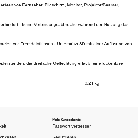
räten wie Fernseher, Bildschirm, Monitor, Projektor/Beamer,
t verhindert - keine Verbindungsabbrüche während der Nutzung des
eien vor Fremdeinflüssen - Unterstützt 3D mit einer Auflösung von
iderständen, die dreifache Geflechtung erlaubt eine lückenlose
0,24
kg
d
Mein Kundenkonto
keit
Passwort vergessen
chkeiten
Registrieren