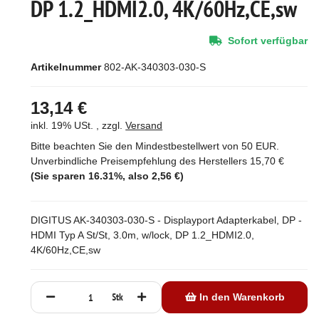
DP 1.2_HDMI2.0, 4K/60Hz,CE,sw
Sofort verfügbar
Artikelnummer
802-AK-340303-030-S
13,14 €
inkl. 19% USt. , zzgl.
Versand
Bitte beachten Sie den Mindestbestellwert von 50 EUR.
Unverbindliche Preisempfehlung des Herstellers
15,70 €
(Sie sparen
16.31%
, also
2,56 €
)
DIGITUS AK-340303-030-S - Displayport Adapterkabel, DP -
HDMI Typ A St/St, 3.0m, w/lock, DP 1.2_HDMI2.0,
4K/60Hz,CE,sw
Stk
In den Warenkorb