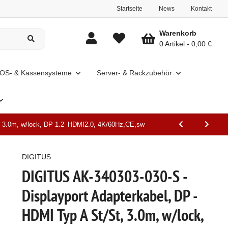
Startseite
News
Kontakt
Warenkorb
0 Artikel
0,00 €
OS- & Kassensysteme
Server- & Rackzubehör
t, 3.0m, w/lock, DP 1.2_HDMI2.0, 4K/60Hz,CE,sw
DIGITUS
DIGITUS AK-340303-030-S -
Displayport Adapterkabel, DP -
HDMI Typ A St/St, 3.0m, w/lock,