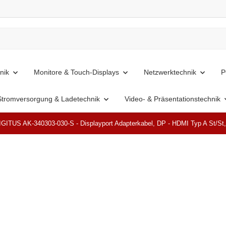
nik
Monitore & Touch-Displays
Netzwerktechnik
P
Stromversorgung & Ladetechnik
Video- & Präsentationstechnik
IGITUS AK-340303-030-S - Displayport Adapterkabel, DP - HDMI Typ A St/S
Top