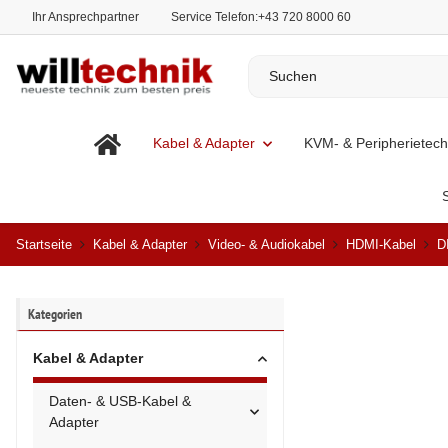
Ihr Ansprechpartner
Service Telefon:
+43 720 8000 60
Kabel & Adapter
KVM- & Peripherietech
Startseite
Kabel & Adapter
Video- & Audiokabel
HDMI-Kabel
D
Kategorien
Kabel & Adapter
Daten- & USB-Kabel &
Adapter