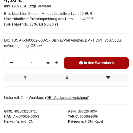
inkl. 19% USt. , zzgl.
Versand
Bitte beachten Sie den Mindestbestellwert von 50 EUR.
Unverbindliche Preisempfehlung des Herstellers
4,90 €
(Sie sparen
16.33%
, also
0,80 €
)
DIGITUS AK-340602-000-S - DisplayPort Adapter, DP - HDMI Typ A St/Bu,
m/Verriegelung, CE, sw
Stk
In den Warenkorb
Lieferzeit:
2 - 4 Werktage
(DE - Ausland abweichend)
GTIN
4016032289715
ASIN
B00520H8XA
HAN
AK-340602-000-S
TARIC
8536699099
Herkunftsland
CN
Kategorie
HDMI-Kabel