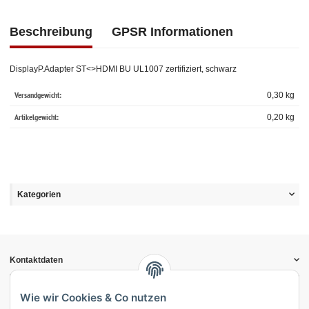
Beschreibung
GPSR Informationen
DisplayP.Adapter ST<>HDMI BU UL1007 zertifiziert, schwarz
Versandgewicht:
0,30 kg
Artikelgewicht:
0,20
kg
Kategorien
Kontaktdaten
Informationen
Gesetzliche Informationen
Wie wir Cookies & Co nutzen