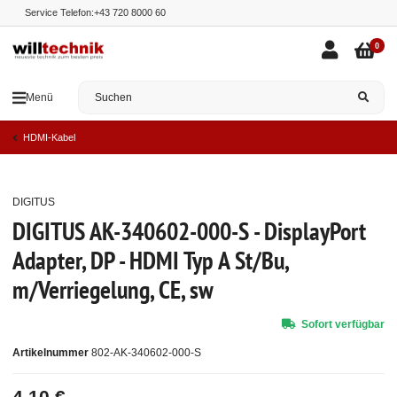
Service Telefon:
+43 720 8000 60
0
Menü
HDMI-Kabel
DIGITUS
Top
DIGITUS AK-340602-000-S - DisplayPort
Adapter, DP - HDMI Typ A St/Bu,
m/Verriegelung, CE, sw
Sofort verfügbar
Artikelnummer
802-AK-340602-000-S
4,10 €