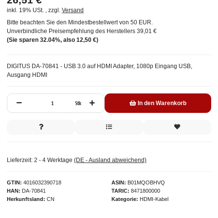
inkl. 19% USt. , zzgl.
Versand
Bitte beachten Sie den Mindestbestellwert von 50 EUR.
Unverbindliche Preisempfehlung des Herstellers
39,01 €
(Sie sparen
32.04%
, also
12,50 €
)
DIGITUS DA-70841 - USB 3.0 auf HDMI Adapter, 1080p Eingang USB,
Ausgang HDMI
Stk
In den Warenkorb
Lieferzeit:
2 - 4 Werktage
(DE - Ausland abweichend)
GTIN
4016032390718
ASIN
B01MQOBHVQ
HAN
DA-70841
TARIC
8471800000
Herkunftsland
CN
Kategorie
HDMI-Kabel