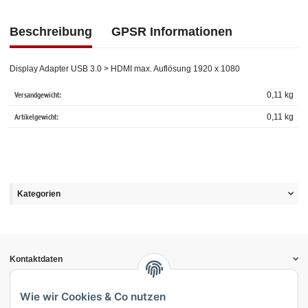
Beschreibung
GPSR Informationen
Display Adapter USB 3.0 > HDMI max. Auflösung 1920 x 1080
Versandgewicht:
0,11 kg
Artikelgewicht:
0,11
kg
Kategorien
Kontaktdaten
Informationen
Gesetzliche Informationen
Wie wir Cookies & Co nutzen