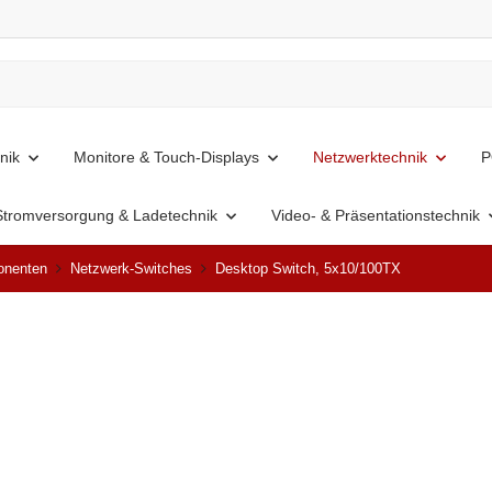
nik
Monitore & Touch-Displays
Netzwerktechnik
P
Stromversorgung & Ladetechnik
Video- & Präsentationstechnik
onenten
Netzwerk-Switches
Desktop Switch, 5x10/100TX
Top