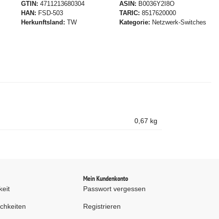
GTIN
4711213680304
ASIN
B0036Y2I8O
HAN
FSD-503
TARIC
8517620000
Herkunftsland
TW
Kategorie
Netzwerk-Switches
0,67
kg
d
Mein Kundenkonto
keit
Passwort vergessen
chkeiten
Registrieren