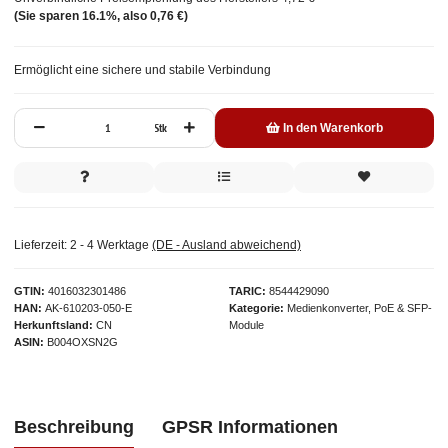
(Sie sparen
16.1%
, also
0,76 €
)
Ermöglicht eine sichere und stabile Verbindung
Stk
In den Warenkorb
Lieferzeit:
2 - 4 Werktage
(DE - Ausland abweichend)
GTIN
4016032301486
TARIC
8544429090
HAN
AK-610203-050-E
Kategorie
Medienkonverter, PoE & SFP-
Herkunftsland
CN
Module
ASIN
B004OXSN2G
Beschreibung
GPSR Informationen