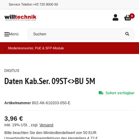
Service Telefon:
+43 720 8000 60
0
Menü
Medienkonverter, PoE & SFP-Module
DIGITUS
Top
Daten Kab.Ser. 09ST<>BU 5M
Sofort verfügbar
Artikelnummer
802-AK-610203-050-E
3,96 €
inkl. 19% USt. , zzgl.
Versand
Bitte beachten Sie den Mindestbestellwert von 50 EUR.
Unverbindliche Preisempfehlung des Herstellers
4,72 €