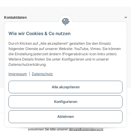
Kontaktdaten
Informationen
Gesetzliche Informationen
Wie wir Cookies & Co nutzen
Durch Klicken auf „Alle akzeptieren“ gestatten Sie den Einsatz
Vertrag widerrufen
folgender Dienste auf unserer Website: YouTube, Vimeo. Sie können
Zahlung & Versand
die Einstellung jederzeit ändern (Fingerabdruck-Icon links unten).
Weitere Details finden Sie unter
Konfigurieren
und in unserer
Mein Kundenkonto
Datenschutzerklärung
.
Streitschlichtung
Impressum
|
Datenschutz
Unsere Herstellermarken
Alle akzeptieren
© WECS.EU - 2026
Konfigurieren
Powered by
JTL-Shop
Ablehnen
* Alle Preise inkl. gesetzlicher USt., zzgl.
Versand
** Gilt für Lieferungen innerhalb Deutschlands, Lieferzeiten für andere Länder
entnehmen Sie bitte unserer
Versandkostenübersicht