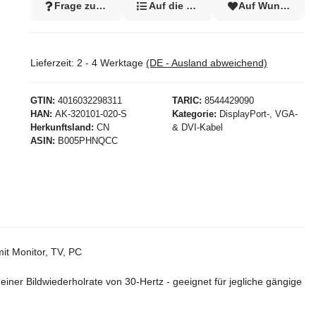
Frage zum Artikel
Auf die Vergleichsliste
Auf Wunschzett
Lieferzeit:
2 - 4 Werktage
(DE - Ausland abweichend)
GTIN
4016032298311
TARIC
8544429090
HAN
AK-320101-020-S
Kategorie
DisplayPort-, VGA-
Herkunftsland
CN
& DVI-Kabel
ASIN
B005PHNQCC
it Monitor, TV, PC
ner Bildwiederholrate von 30-Hertz - geeignet für jegliche gängige