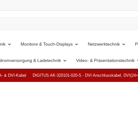
nik
Monitore & Touch-Displays
Netzwerktechnik
P
Stromversorgung & Ladetechnik
Video- & Präsentationstechnik
A- & DVI-Kabel
DIGITUS AK-320101-020-S - DVI Anschlusskabel, DVI(24+1)
Top