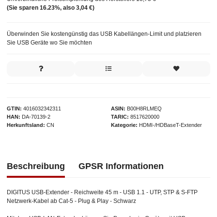
(Sie sparen
16.23%
, also
3,04 €
)
Überwinden Sie kostengünstig das USB Kabellängen-Limit und platzieren
Sie USB Geräte wo Sie möchten
GTIN
4016032342311
ASIN
B00H8RLMEQ
HAN
DA-70139-2
TARIC
8517620000
Herkunftsland
CN
Kategorie
HDMI-/HDBaseT-Extender
Beschreibung
GPSR Informationen
DIGITUS USB-Extender - Reichweite 45 m - USB 1.1 - UTP, STP & S-FTP
Netzwerk-Kabel ab Cat-5 - Plug & Play - Schwarz