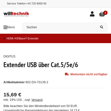
Service Telefon:
+43 720 8000 60
0
Menü
HDMI-/HDBaseT-Extender
DIGITUS
Ausverkauft
Extender USB über Cat.5/5e/6
Momentan nicht verfügbar
Artikelnummer
802-DA-70139-2
15,69 €
inkl. 19% USt. , zzgl.
Versand
Bitte beachten Sie den Mindestbestellwert von 50 EUR.
Unverbindliche Preisempfehlung des Herstellers
18,73 €