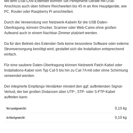
Mit dem USB-LAN-Extender können Sie Perepherie-Geräte mit USB-
Anschluss auch über höhere Reichweiten bis 45 m an Ihre Hauptgeräte, wie
PC, Router oder Raspberry Pi anschließen.
Durch die Verwendung von Netzwerk-Kabeln für die USB Daten-
Übertragung, können Drucker, Scanner oder Web-Cams ohne großen
Aufwand auch in einem Nachbar-Zimmer platziert werden.
Da für den Betrieb des Extender-Sets keine besondere Software oder externe
Stromversorgung benötigt wird, gestaltet sich die Installation entsprechend
einfach.
Für eine saubere Daten-Übertragung können Netzwerk Patch-Kabel oder
Installations-Kabel vom Typ Cat-5 bis hin zu Cat-7A mit oder ohne Schirmung
verwendet werden.
Der integrierte Empfangs-Verstärker mindert den ggf. auftretenden Signal-
Verlust, der bei großen Distanzen über UTP-, STP- oder S-FTP-Kabel
auftreten kann.
Versandgewicht:
0,10 kg
Artikelgewicht:
0,10
kg