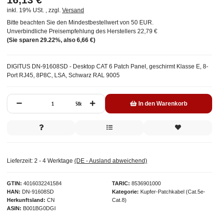
inkl. 19% USt. , zzgl.
Versand
Bitte beachten Sie den Mindestbestellwert von 50 EUR.
Unverbindliche Preisempfehlung des Herstellers
22,79 €
(Sie sparen
29.22%
, also
6,66 €
)
DIGITUS DN-91608SD - Desktop CAT 6 Patch Panel, geschirmt Klasse E, 8-
Port RJ45, 8P8C, LSA, Schwarz RAL 9005
Stk
In den Warenkorb
Lieferzeit:
2 - 4 Werktage
(DE - Ausland abweichend)
GTIN
4016032241584
TARIC
8536901000
HAN
DN-91608SD
Kategorie
Kupfer-Patchkabel (Cat.5e-
Herkunftsland
CN
Cat.8)
ASIN
B001BG0DGI