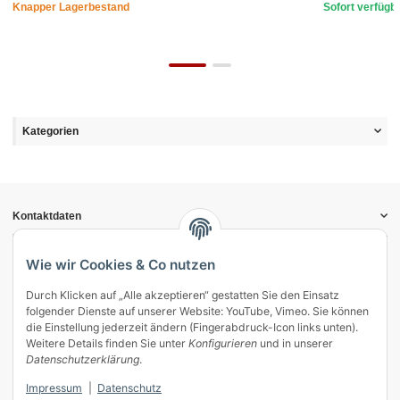
Knapper Lagerbestand
Sofort verfügb
Kategorien
Kontaktdaten
Informationen
Gesetzliche Informationen
Wie wir Cookies & Co nutzen
Durch Klicken auf „Alle akzeptieren“ gestatten Sie den Einsatz
Vertrag widerrufen
folgender Dienste auf unserer Website: YouTube, Vimeo. Sie können
Zahlung & Versand
die Einstellung jederzeit ändern (Fingerabdruck-Icon links unten).
Weitere Details finden Sie unter
Konfigurieren
und in unserer
Mein Kundenkonto
Datenschutzerklärung
.
Streitschlichtung
Impressum
|
Datenschutz
Unsere Herstellermarken