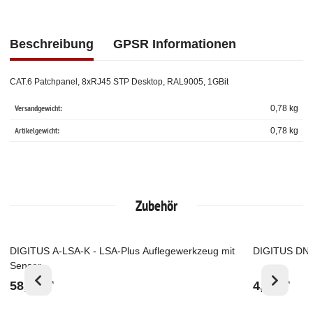
Beschreibung
GPSR Informationen
CAT.6 Patchpanel, 8xRJ45 STP Desktop, RAL9005, 1GBit
Versandgewicht:
0,78 kg
Artikelgewicht:
0,78
kg
Zubehör
DIGITUS A-LSA-K - LSA-Plus Auflegewerkzeug mit
DIGITUS DN-
Top
Top
Sensor
58,93 €
4,18 €
*
*