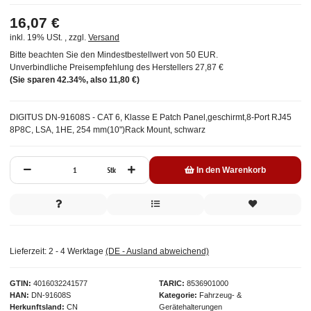
16,07 €
inkl. 19% USt. , zzgl.
Versand
Bitte beachten Sie den Mindestbestellwert von 50 EUR.
Unverbindliche Preisempfehlung des Herstellers
27,87 €
(Sie sparen
42.34%
, also
11,80 €
)
DIGITUS DN-91608S - CAT 6, Klasse E Patch Panel,geschirmt,8-Port RJ45
8P8C, LSA, 1HE, 254 mm(10")Rack Mount, schwarz
Stk
In den Warenkorb
Lieferzeit:
2 - 4 Werktage
(DE - Ausland abweichend)
GTIN
4016032241577
TARIC
8536901000
HAN
DN-91608S
Kategorie
Fahrzeug- &
Herkunftsland
CN
Gerätehalterungen