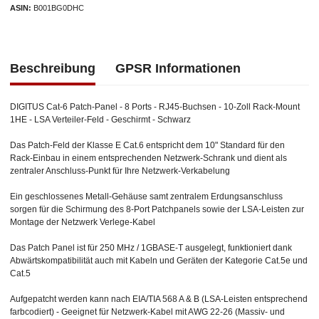
ASIN
B001BG0DHC
Beschreibung
GPSR Informationen
DIGITUS Cat-6 Patch-Panel - 8 Ports - RJ45-Buchsen - 10-Zoll Rack-Mount
1HE - LSA Verteiler-Feld - Geschirmt - Schwarz
Das Patch-Feld der Klasse E Cat.6 entspricht dem 10" Standard für den
Rack-Einbau in einem entsprechenden Netzwerk-Schrank und dient als
zentraler Anschluss-Punkt für Ihre Netzwerk-Verkabelung
Ein geschlossenes Metall-Gehäuse samt zentralem Erdungsanschluss
sorgen für die Schirmung des 8-Port Patchpanels sowie der LSA-Leisten zur
Montage der Netzwerk Verlege-Kabel
Das Patch Panel ist für 250 MHz / 1GBASE-T ausgelegt, funktioniert dank
Abwärtskompatibilität auch mit Kabeln und Geräten der Kategorie Cat.5e und
Cat.5
Aufgepatcht werden kann nach EIA/TIA 568 A & B (LSA-Leisten entsprechend
farbcodiert) - Geeignet für Netzwerk-Kabel mit AWG 22-26 (Massiv- und