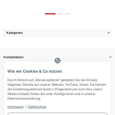
Kategorien
Kontaktdaten
Informationen
Gesetzliche Informationen
Wie wir Cookies & Co nutzen
Durch Klicken auf „Alle akzeptieren“ gestatten Sie den Einsatz
Vertrag widerrufen
folgender Dienste auf unserer Website: YouTube, Vimeo. Sie können
Zahlung & Versand
die Einstellung jederzeit ändern (Fingerabdruck-Icon links unten).
Weitere Details finden Sie unter
Konfigurieren
und in unserer
Mein Kundenkonto
Datenschutzerklärung
.
Streitschlichtung
Impressum
|
Datenschutz
Unsere Herstellermarken