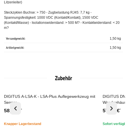
Litzenleiter)
Steckzyklen Buchse: > 750 - Zugbelastung RJ45: 7,7 kg -
Spannungsfestigkeit: 1000 VDC (Kontakt/Kontakt), 1500 VDC
(Kontakt/Masse) - Isolationswiderstand: > 500 M? - Kontaktwiderstand: < 20
m?
Versandgewicht:
1,50 kg
Artikelgewicht:
1,50
kg
Zubehör
DIGITUS A-LSA-K - LSA-Plus Auflegewerkzeug mit
DIGITUS DN-
Top
Top
Sensor
Wandgehäuse
7035)
58,93 €
57,46 €
*
*
Knapper Lagerbestand
Sofort verfügb