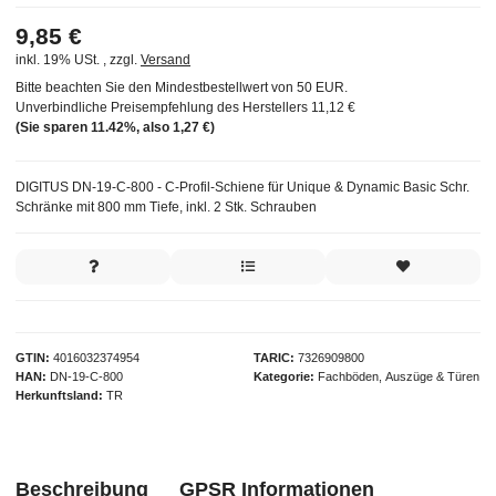
9,85 €
inkl. 19% USt. , zzgl.
Versand
Bitte beachten Sie den Mindestbestellwert von 50 EUR.
Unverbindliche Preisempfehlung des Herstellers
11,12 €
(Sie sparen
11.42%
, also
1,27 €
)
DIGITUS DN-19-C-800 - C-Profil-Schiene für Unique & Dynamic Basic Schr.
Schränke mit 800 mm Tiefe, inkl. 2 Stk. Schrauben
GTIN
4016032374954
TARIC
7326909800
HAN
DN-19-C-800
Kategorie
Fachböden, Auszüge & Türen
Herkunftsland
TR
Beschreibung
GPSR Informationen