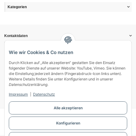
Kategorien
Kontaktdaten
Informationen
Gesetzliche Informationen
Wie wir Cookies & Co nutzen
Durch Klicken auf „Alle akzeptieren“ gestatten Sie den Einsatz
Vertrag widerrufen
folgender Dienste auf unserer Website: YouTube, Vimeo. Sie können
Zahlung & Versand
die Einstellung jederzeit ändern (Fingerabdruck-Icon links unten).
Weitere Details finden Sie unter
Konfigurieren
und in unserer
Mein Kundenkonto
Datenschutzerklärung
.
Streitschlichtung
Impressum
|
Datenschutz
Unsere Herstellermarken
Alle akzeptieren
© WECS.EU - 2026
Konfigurieren
Powered by
JTL-Shop