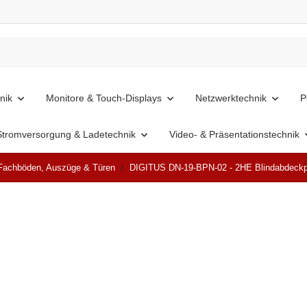
nik
Monitore & Touch-Displays
Netzwerktechnik
P
Stromversorgung & Ladetechnik
Video- & Präsentationstechnik
Fachböden, Auszüge & Türen
DIGITUS DN-19-BPN-02 - 2HE Blindabdeckpl
Ausverkauft