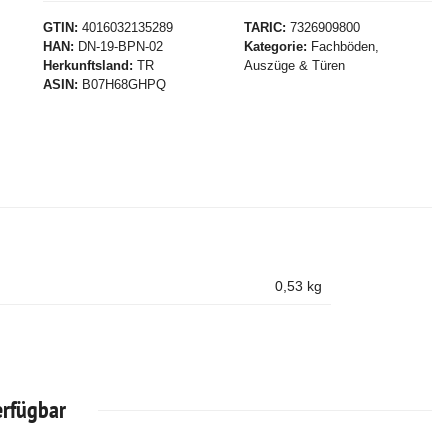
GTIN
4016032135289
TARIC
7326909800
HAN
DN-19-BPN-02
Kategorie
Fachböden,
Herkunftsland
TR
Auszüge & Türen
ASIN
B07H68GHPQ
0,53
kg
erfügbar