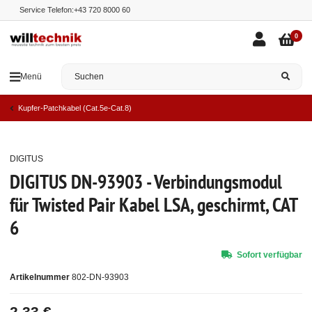
Service Telefon:
+43 720 8000 60
0
Menü
Kupfer-Patchkabel (Cat.5e-Cat.8)
DIGITUS
Top
DIGITUS DN-93903 - Verbindungsmodul
für Twisted Pair Kabel LSA, geschirmt, CAT
6
Sofort verfügbar
Artikelnummer
802-DN-93903
2,33 €