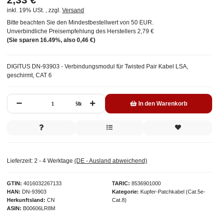
inkl. 19% USt. , zzgl.
Versand
Bitte beachten Sie den Mindestbestellwert von 50 EUR.
Unverbindliche Preisempfehlung des Herstellers
2,79 €
(Sie sparen
16.49%
, also
0,46 €
)
DIGITUS DN-93903 - Verbindungsmodul für Twisted Pair Kabel LSA,
geschirmt, CAT 6
Stk
In den Warenkorb
Lieferzeit:
2 - 4 Werktage
(DE - Ausland abweichend)
GTIN
4016032267133
TARIC
8536901000
HAN
DN-93903
Kategorie
Kupfer-Patchkabel (Cat.5e-
Herkunftsland
CN
Cat.8)
ASIN
B00606LR8M