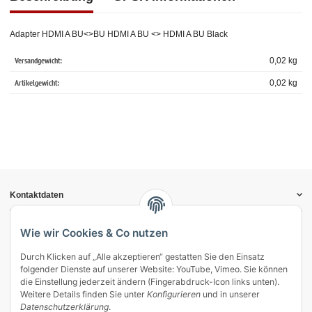
Adapter HDMI A BU<>BU HDMI A BU <> HDMI A BU Black
Versandgewicht:
0,02 kg
Artikelgewicht:
0,02
kg
Kontaktdaten
Informationen
Gesetzliche Informationen
Wie wir Cookies & Co nutzen
Durch Klicken auf „Alle akzeptieren“ gestatten Sie den Einsatz
Vertrag widerrufen
folgender Dienste auf unserer Website: YouTube, Vimeo. Sie können
Zahlung & Versand
die Einstellung jederzeit ändern (Fingerabdruck-Icon links unten).
Weitere Details finden Sie unter
Konfigurieren
und in unserer
Mein Kundenkonto
Datenschutzerklärung
.