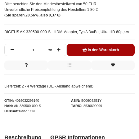
Bitte beachten Sie den Mindestbestellwert von 50 EUR.
Unverbindliche Preisempfehlung des Herstellers
1,80 €
(Sie sparen
20.56%
, also
0,37 €
)
DIGITUS AK-330500-000-S - HDMI Adapter, Typ A Bu/Bu, Ultra HD 60p, sw
Stk
In den Warenkorb
Lieferzeit:
2 - 4 Werktage
(DE - Ausland abweichend)
GTIN
4016032296140
ASIN
B006C62E1Y
HAN
AK-330500-000-S
TARIC
8536699099
Herkunftsland
CN
Beschreibung
GPSR Informationen