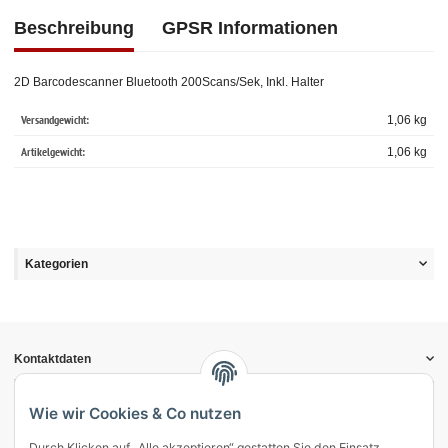
Beschreibung
GPSR Informationen
2D Barcodescanner Bluetooth 200Scans/Sek, Inkl. Halter
Versandgewicht:
1,06 kg
Artikelgewicht:
1,06
kg
Kategorien
Kontaktdaten
Informationen
Gesetzliche Informationen
Wie wir Cookies & Co nutzen
Durch Klicken auf „Alle akzeptieren“ gestatten Sie den Einsatz