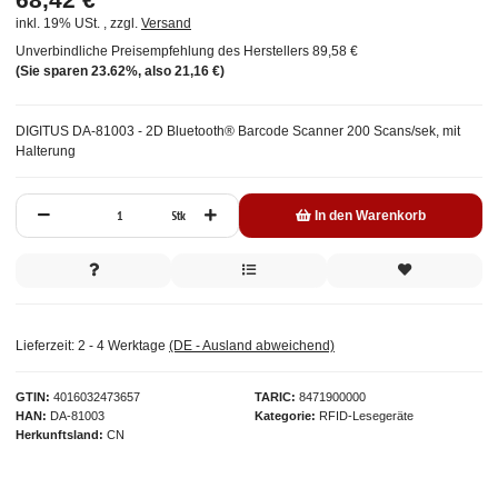
inkl. 19% USt. , zzgl.
Versand
Unverbindliche Preisempfehlung des Herstellers
89,58 €
(Sie sparen
23.62%
, also
21,16 €
)
DIGITUS DA-81003 - 2D Bluetooth® Barcode Scanner 200 Scans/sek, mit
Halterung
Stk
In den Warenkorb
Lieferzeit:
2 - 4 Werktage
(DE - Ausland abweichend)
GTIN
4016032473657
TARIC
8471900000
HAN
DA-81003
Kategorie
RFID-Lesegeräte
Herkunftsland
CN