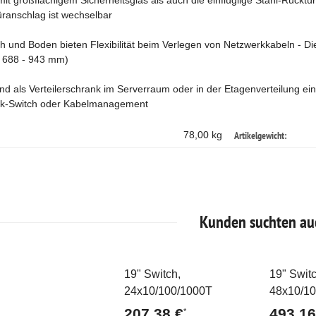
mit großflächigem Sicherheitsglas als auch die einflüglige Stahl-Rückt
üranschlag ist wechselbar
h und Boden bieten Flexibilität beim Verlegen von Netzwerkkabeln - Die
: 688 - 943 mm)
d als Verteilerschrank im Serverraum oder in der Etagenverteilung ein
k-Switch oder Kabelmanagement
Artikelgewicht:
78,00 kg
Kunden suchten au
19" Switch,
19" Switc
Ausverkauft
Ausve
24x10/100/1000T
48x10/1
207,38 €
493,16
*