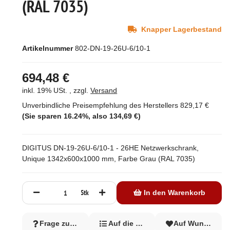
(RAL 7035)
Knapper Lagerbestand
Artikelnummer
802-DN-19-26U-6/10-1
694,48 €
inkl. 19% USt. , zzgl.
Versand
Unverbindliche Preisempfehlung des Herstellers
829,17 €
(Sie sparen
16.24%
, also
134,69 €
)
DIGITUS DN-19-26U-6/10-1 - 26HE Netzwerkschrank,
Unique 1342x600x1000 mm, Farbe Grau (RAL 7035)
Stk
In den Warenkorb
Frage zum Artikel
Auf die Vergleichsliste
Auf Wunschzett