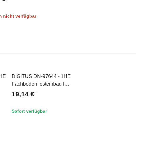
 nicht verfügbar
1HE
DIGITUS DN-97644 - 1HE
Top
Fachboden festeinbau für
600 mm tiefe Schränke
19,14 €
*
44x482x350 mm, einstl.
350 bis 550 mm Tiefe,
Sofort verfügbar
grau