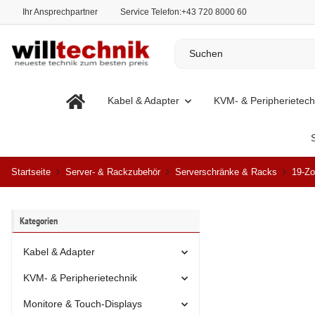
Ihr Ansprechpartner
Service Telefon:
+43 720 8000 60
Kabel & Adapter
KVM- & Peripherietech
Startseite
Server- & Rackzubehör
Serverschränke & Racks
19-Zo
Kategorien
Kabel & Adapter
KVM- & Peripherietechnik
Monitore & Touch-Displays