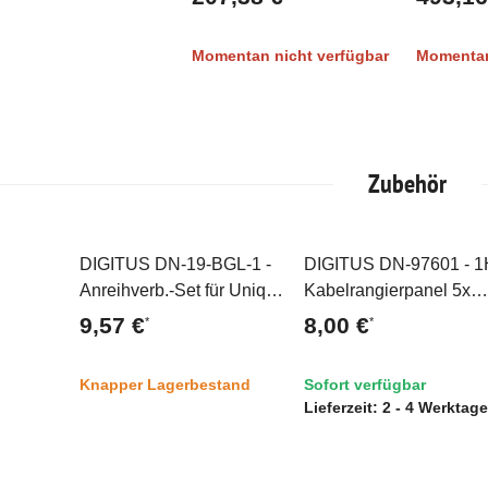
Momentan nicht verfügbar
Momentan
Zubehör
DIGITUS DN-19-BGL-1 -
DIGITUS DN-97601 - 
Top
Top
Anreihverb.-Set für Unique
Kabelrangierpanel 5x
& Dynamic Basic 4 Stk.
Kabelringe 40x60 mm,
9,57 €
8,00 €
*
*
galavanisiert, inkl.
Farbe grau (RAL 7035)
Schrauben
Knapper Lagerbestand
Sofort verfügbar
Lieferzeit:
2 - 4 Werktage