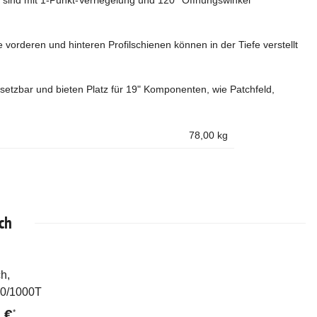
ür sind mit 1-Punkt-Verriegelung und 120° Öffnungswinkel
 vorderen und hinteren Profilschienen können in der Tiefe verstellt
setzbar und bieten Platz für 19" Komponenten, wie Patchfeld,
78,00
kg
ch
h,
rkauft
00/1000T
 €
*