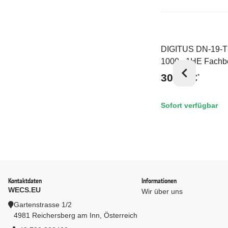
DIGITUS DN-19-T
Top
1000 - 1HE Fach
festeinb. f. Schr. 
30,78 €
*
mm Tiefe 44x483
mm, bis 100 kg, g
Sofort verfügbar
7035)
Kontaktdaten
Informationen
WECS.EU
Wir über uns
Gartenstrasse 1/2
4981 Reichersberg am Inn, Österreich