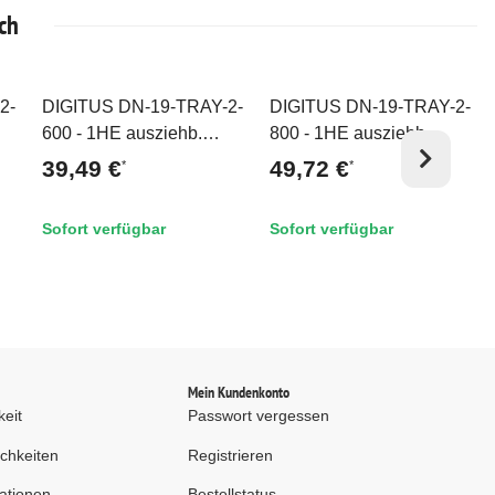
ch
2-
DIGITUS DN-19-TRAY-2-
DIGITUS DN-19-TRAY-2-
Top
Top
600 - 1HE ausziehb.
800 - 1HE ausziehb.
00
Fachboden für 600 mm
Fachboden für 800 mm
39,49 €
49,72 €
*
*
Tiefe Schränke
tiefe Schränke
AL
40x485x368 mm, bis 25
40x484x568 mm, bis 25
Sofort verfügbar
Sofort verfügbar
kg, grau (RAL 7035)
kg, grau (RAL 7035)
d
Mein Kundenkonto
keit
Passwort vergessen
chkeiten
Registrieren
ationen
Bestellstatus