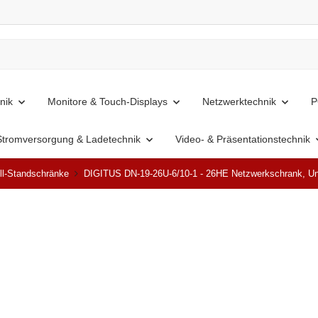
nik
Monitore & Touch-Displays
Netzwerktechnik
P
Stromversorgung & Ladetechnik
Video- & Präsentationstechnik
ll-Standschränke
DIGITUS DN-19-26U-6/10-1 - 26HE Netzwerkschrank, U
Top