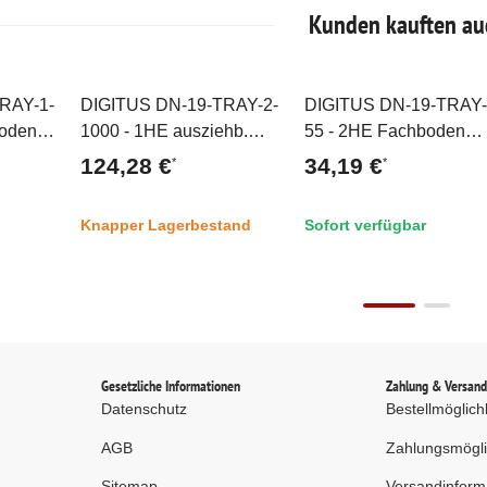
Kunden kauften au
RAY-1-
DIGITUS DN-19-TRAY-2-
DIGITUS DN-19-TRAY-
Top
Top
boden
1000 - 1HE ausziehb.
55 - 2HE Fachboden
ab 1000
Fachboden für 1000 mm
festeinbau f. Schr. ab 8
124,28 €
34,19 €
*
*
x737
tiefe Schränke
mm Tiefe 88x482x549
rau (RAL
44x483x720 mm, bis 65
mm, bis 25 kg, grau (R
Knapper Lagerbestand
Sofort verfügbar
kg, grau (RAL 7035)
7035)
Gesetzliche Informationen
Zahlung & Versan
Datenschutz
Bestellmöglich
AGB
Zahlungsmögli
Sitemap
Versandinform