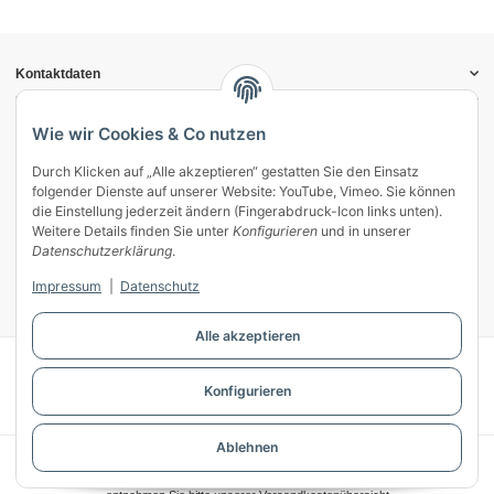
Kontaktdaten
Informationen
Gesetzliche Informationen
Wie wir Cookies & Co nutzen
Durch Klicken auf „Alle akzeptieren“ gestatten Sie den Einsatz
Vertrag widerrufen
folgender Dienste auf unserer Website: YouTube, Vimeo. Sie können
Zahlung & Versand
die Einstellung jederzeit ändern (Fingerabdruck-Icon links unten).
Weitere Details finden Sie unter
Konfigurieren
und in unserer
Mein Kundenkonto
Datenschutzerklärung
.
Streitschlichtung
Impressum
|
Datenschutz
Unsere Herstellermarken
Alle akzeptieren
© WECS.EU - 2026
Konfigurieren
Powered by
JTL-Shop
Ablehnen
* Alle Preise inkl. gesetzlicher USt., zzgl.
Versand
** Gilt für Lieferungen innerhalb Deutschlands, Lieferzeiten für andere Länder