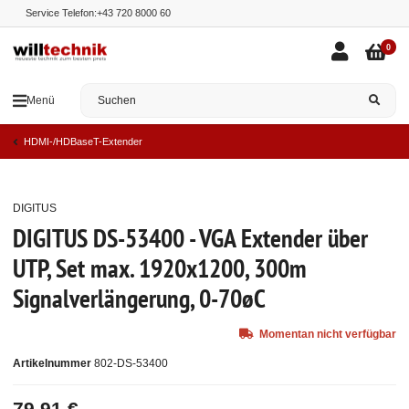
Service Telefon:
+43 720 8000 60
0
Menü
HDMI-/HDBaseT-Extender
DIGITUS
Ausverkauft
DIGITUS DS-53400 - VGA Extender über
UTP, Set max. 1920x1200, 300m
Signalverlängerung, 0-70øC
Momentan nicht verfügbar
Artikelnummer
802-DS-53400
79,91 €