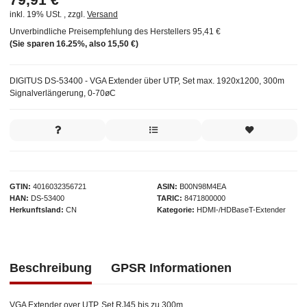
inkl. 19% USt. , zzgl.
Versand
Unverbindliche Preisempfehlung des Herstellers
95,41 €
(Sie sparen
16.25%
, also
15,50 €
)
DIGITUS DS-53400 - VGA Extender über UTP, Set max. 1920x1200, 300m
Signalverlängerung, 0-70øC
GTIN
4016032356721
ASIN
B00N98M4EA
HAN
DS-53400
TARIC
8471800000
Herkunftsland
CN
Kategorie
HDMI-/HDBaseT-Extender
Beschreibung
GPSR Informationen
VGA Extender over UTP, Set RJ45 bis zu 300m