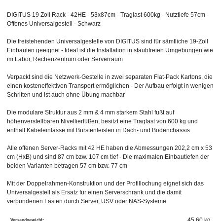
DIGITUS 19 Zoll Rack - 42HE - 53x87cm - Traglast 600kg - Nutztiefe 57cm -
Offenes Universalgestell - Schwarz
Die freistehenden Universalgestelle von DIGITUS sind für sämtliche 19-Zoll
Einbauten geeignet - Ideal ist die Installation in staubfreien Umgebungen wie
im Labor, Rechenzentrum oder Serverraum
Verpackt sind die Netzwerk-Gestelle in zwei separaten Flat-Pack Kartons, die
einen kosteneffektiven Transport ermöglichen - Der Aufbau erfolgt in wenigen
Schritten und ist auch ohne Übung machbar
Die modulare Struktur aus 2 mm & 4 mm starkem Stahl fußt auf
höhenverstellbaren Nivellierfüßen, besitzt eine Traglast von 600 kg und
enthält Kabeleinlässe mit Bürstenleisten in Dach- und Bodenchassis
Alle offenen Server-Racks mit 42 HE haben die Abmessungen 202,2 cm x 53
cm (HxB) und sind 87 cm bzw. 107 cm tief - Die maximalen Einbautiefen der
beiden Varianten betragen 57 cm bzw. 77 cm
Mit der Doppelrahmen-Konstruktion und der Profillochung eignet sich das
Universalgestell als Ersatz für einen Serverschrank und die damit
verbundenen Lasten durch Server, USV oder NAS-Systeme
Versandgewicht:
45,60 kg