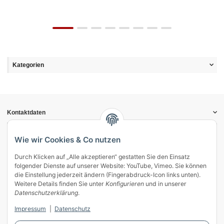
Kategorien
Kontaktdaten
Informationen
Gesetzliche Informationen
Wie wir Cookies & Co nutzen
Durch Klicken auf „Alle akzeptieren“ gestatten Sie den Einsatz
Vertrag widerrufen
folgender Dienste auf unserer Website: YouTube, Vimeo. Sie können
Zahlung & Versand
die Einstellung jederzeit ändern (Fingerabdruck-Icon links unten).
Weitere Details finden Sie unter
Konfigurieren
und in unserer
Mein Kundenkonto
Datenschutzerklärung
.
Streitschlichtung
Impressum
|
Datenschutz
Unsere Herstellermarken