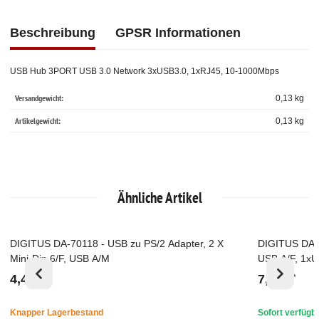
Beschreibung
GPSR Informationen
USB Hub 3PORT USB 3.0 Network 3xUSB3.0, 1xRJ45, 10-1000Mbps
Versandgewicht:
0,13 kg
Artikelgewicht:
0,13
kg
Ähnliche Artikel
DIGITUS DA-70118 - USB zu PS/2 Adapter, 2 X
DIGITUS DA-7
Top
Top
Mini-Din 6/F, USB A/M
USB A/F, 1xU
4,47 €
7,50 €
*
*
Knapper Lagerbestand
Sofort verfügb