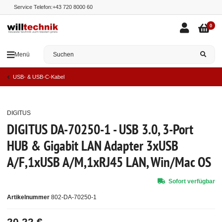
Service Telefon:
+43 720 8000 60
0
Menü
USB- & USB-C-Kabel
DIGITUS
Top
DIGITUS DA-70250-1 - USB 3.0, 3-Port
HUB & Gigabit LAN Adapter 3xUSB
A/F,1xUSB A/M,1xRJ45 LAN, Win/Mac OS
Sofort verfügbar
Artikelnummer
802-DA-70250-1
20,22 €