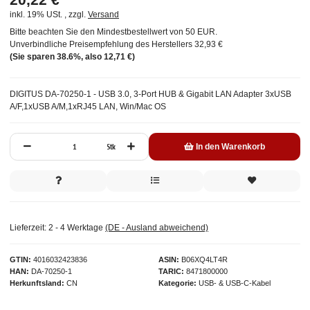
inkl. 19% USt. , zzgl.
Versand
Bitte beachten Sie den Mindestbestellwert von 50 EUR.
Unverbindliche Preisempfehlung des Herstellers
32,93 €
(Sie sparen
38.6%
, also
12,71 €
)
DIGITUS DA-70250-1 - USB 3.0, 3-Port HUB & Gigabit LAN Adapter 3xUSB
A/F,1xUSB A/M,1xRJ45 LAN, Win/Mac OS
Stk
In den Warenkorb
Lieferzeit:
2 - 4 Werktage
(DE - Ausland abweichend)
GTIN
4016032423836
ASIN
B06XQ4LT4R
HAN
DA-70250-1
TARIC
8471800000
Herkunftsland
CN
Kategorie
USB- & USB-C-Kabel