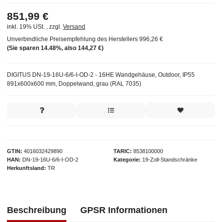
851,99 €
inkl. 19% USt. , zzgl.
Versand
Unverbindliche Preisempfehlung des Herstellers
996,26 €
(Sie sparen
14.48%
, also
144,27 €
)
DIGITUS DN-19-16U-6/6-I-OD-2 - 16HE Wandgehäuse, Outdoor, IP55
891x600x600 mm, Doppelwand, grau (RAL 7035)
GTIN
4016032429890
TARIC
8538100000
HAN
DN-19-16U-6/6-I-OD-2
Kategorie
19-Zoll-Standschränke
Herkunftsland
TR
Beschreibung
GPSR Informationen