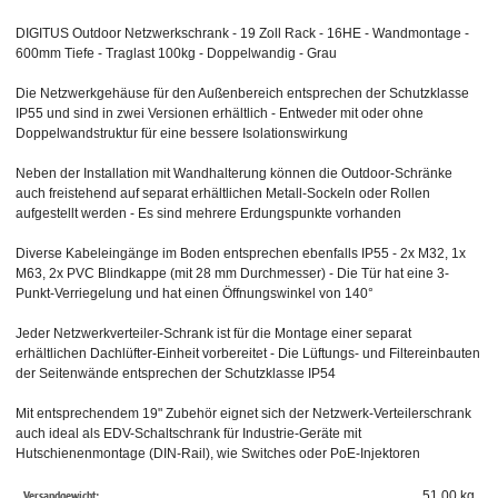
DIGITUS Outdoor Netzwerkschrank - 19 Zoll Rack - 16HE - Wandmontage -
600mm Tiefe - Traglast 100kg - Doppelwandig - Grau
Die Netzwerkgehäuse für den Außenbereich entsprechen der Schutzklasse
IP55 und sind in zwei Versionen erhältlich - Entweder mit oder ohne
Doppelwandstruktur für eine bessere Isolationswirkung
Neben der Installation mit Wandhalterung können die Outdoor-Schränke
auch freistehend auf separat erhältlichen Metall-Sockeln oder Rollen
aufgestellt werden - Es sind mehrere Erdungspunkte vorhanden
Diverse Kabeleingänge im Boden entsprechen ebenfalls IP55 - 2x M32, 1x
M63, 2x PVC Blindkappe (mit 28 mm Durchmesser) - Die Tür hat eine 3-
Punkt-Verriegelung und hat einen Öffnungswinkel von 140°
Jeder Netzwerkverteiler-Schrank ist für die Montage einer separat
erhältlichen Dachlüfter-Einheit vorbereitet - Die Lüftungs- und Filtereinbauten
der Seitenwände entsprechen der Schutzklasse IP54
Mit entsprechendem 19" Zubehör eignet sich der Netzwerk-Verteilerschrank
auch ideal als EDV-Schaltschrank für Industrie-Geräte mit
Hutschienenmontage (DIN-Rail), wie Switches oder PoE-Injektoren
Versandgewicht:
51,00 kg