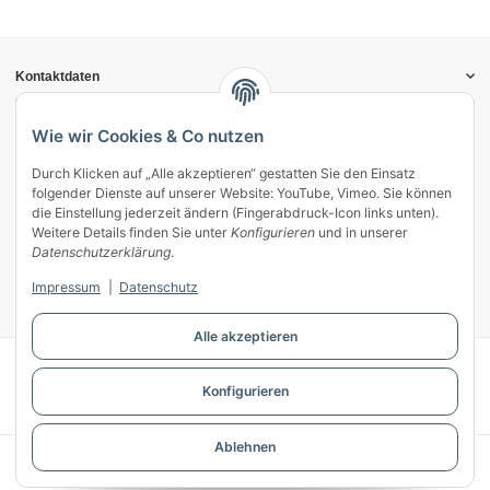
Kontaktdaten
Informationen
Gesetzliche Informationen
Wie wir Cookies & Co nutzen
Durch Klicken auf „Alle akzeptieren“ gestatten Sie den Einsatz
Vertrag widerrufen
folgender Dienste auf unserer Website: YouTube, Vimeo. Sie können
Zahlung & Versand
die Einstellung jederzeit ändern (Fingerabdruck-Icon links unten).
Weitere Details finden Sie unter
Konfigurieren
und in unserer
Mein Kundenkonto
Datenschutzerklärung
.
Streitschlichtung
Impressum
|
Datenschutz
Unsere Herstellermarken
Alle akzeptieren
© WECS.EU - 2026
Konfigurieren
Powered by
JTL-Shop
Ablehnen
* Alle Preise inkl. gesetzlicher USt., zzgl.
Versand
** Gilt für Lieferungen innerhalb Deutschlands, Lieferzeiten für andere Länder