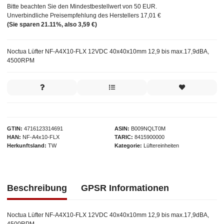
Bitte beachten Sie den Mindestbestellwert von 50 EUR.
Unverbindliche Preisempfehlung des Herstellers
17,01 €
(Sie sparen
21.11%
, also
3,59 €
)
Noctua Lüfter NF-A4X10-FLX 12VDC 40x40x10mm 12,9 bis max.17,9dBA,
4500RPM
GTIN
4716123314691
ASIN
B009NQLT0M
HAN
NF-A4x10-FLX
TARIC
8415900000
Herkunftsland
TW
Kategorie
Lüftereinheiten
Beschreibung
GPSR Informationen
Noctua Lüfter NF-A4X10-FLX 12VDC 40x40x10mm 12,9 bis max.17,9dBA,
4500RPM