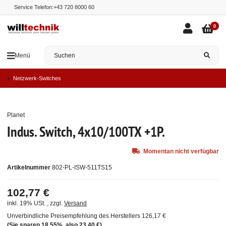
Service Telefon:
+43 720 8000 60
0
Menü
Netzwerk-Switches
Planet
Ausverkauft
Indus. Switch, 4x10/100TX +1P.
Momentan nicht verfügbar
Artikelnummer
802-PL-ISW-511TS15
102,77 €
inkl. 19% USt. , zzgl.
Versand
Unverbindliche Preisempfehlung des Herstellers
126,17 €
(Sie sparen
18.55%
, also
23,40 €
)