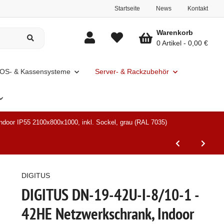
Startseite
News
Kontakt
Warenkorb
0 Artikel
0,00 €
OS- & Kassensysteme
Server- & Rackzubehör
door IP55 2100x800x1000, inkl. Sockel, grau (RAL 7035)
DIGITUS
DIGITUS DN-19-42U-I-8/10-1 -
42HE Netzwerkschrank, Indoor