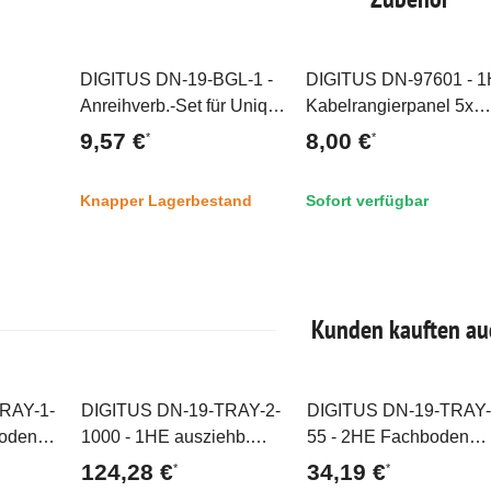
DIGITUS DN-19-BGL-1 -
DIGITUS DN-97601 - 
Top
Top
Anreihverb.-Set für Unique
Kabelrangierpanel 5x
& Dynamic Basic 4 Stk.
Kabelringe 40x60 mm,
9,57 €
8,00 €
*
*
galavanisiert, inkl.
Farbe grau (RAL 7035)
Schrauben
Knapper Lagerbestand
Sofort verfügbar
Kunden kauften au
RAY-1-
DIGITUS DN-19-TRAY-2-
DIGITUS DN-19-TRAY-
Top
Top
boden
1000 - 1HE ausziehb.
55 - 2HE Fachboden
ab 1000
Fachboden für 1000 mm
festeinbau f. Schr. ab 8
124,28 €
34,19 €
*
*
x737
tiefe Schränke
mm Tiefe 88x482x549