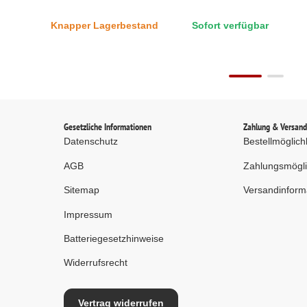
rau (RAL
44x483x720 mm, bis 65
mm, bis 25 kg, grau (R
Knapper Lagerbestand
Sofort verfügbar
kg, grau (RAL 7035)
7035)
Gesetzliche Informationen
Zahlung & Versan
Datenschutz
Bestellmöglich
AGB
Zahlungsmögli
Sitemap
Versandinform
Impressum
Batteriegesetzhinweise
Widerrufsrecht
Vertrag widerrufen