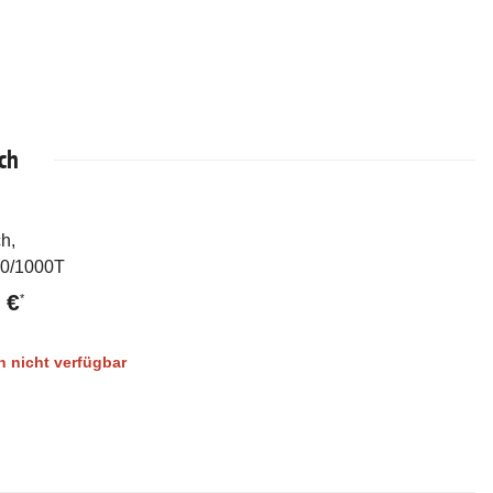
ch
h,
rkauft
00/1000T
 €
*
 nicht verfügbar