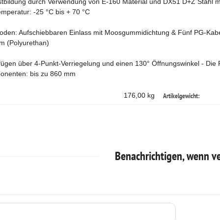
tbildung durch Verwendung von E-160 Material und DX51 D+Z Stahl mi
emperatur: -25 °C bis + 70 °C
oden: Aufschiebbaren Einlass mit Moosgummidichtung & Fünf PG-Kabel
m (Polyurethan)
fügen über 4-Punkt-Verriegelung und einen 130° Öffnungswinkel - Die R
ponenten: bis zu 860 mm
Artikelgewicht:
176,00 kg
Benachrichtigen, wenn v