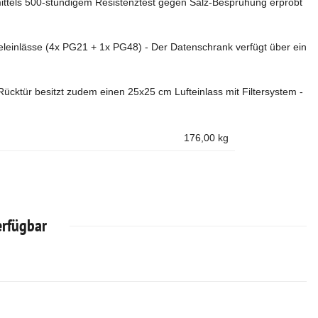
ttels 500-stündigem Resistenztest gegen Salz-Besprühung erprobt
einlässe (4x PG21 + 1x PG48) - Der Datenschrank verfügt über ein
ücktür besitzt zudem einen 25x25 cm Lufteinlass mit Filtersystem -
176,00
kg
erfügbar