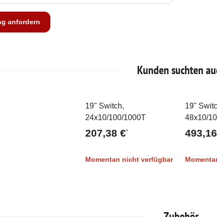
ng anfordern
Kunden suchten au
19" Switch,
19" Switc
Ausverkauft
Ausve
24x10/100/1000T
48x10/1
207,38 €
493,16
*
Momentan nicht verfügbar
Momentan
Zubehör