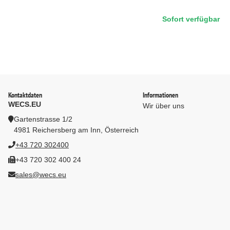
mm, bis 100 kg, g
Sofort verfügbar
7035)
Kontaktdaten
Informationen
WECS.EU
Wir über uns
Gartenstrasse 1/2
4981 Reichersberg am Inn, Österreich
+43 720 302400
+43 720 302 400 24
sales@wecs.eu