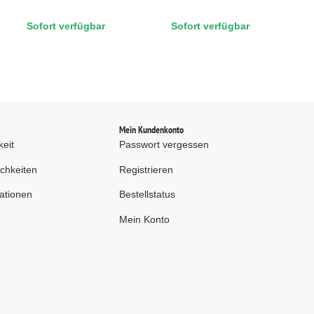
AL
40x485x368 mm, bis 25
40x484x568 mm, bis 25
Sofort verfügbar
Sofort verfügbar
kg, grau (RAL 7035)
kg, grau (RAL 7035)
d
Mein Kundenkonto
keit
Passwort vergessen
chkeiten
Registrieren
ationen
Bestellstatus
Mein Konto