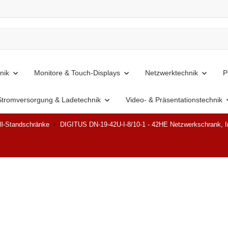
nik
Monitore & Touch-Displays
Netzwerktechnik
P
Stromversorgung & Ladetechnik
Video- & Präsentationstechnik
ll-Standschränke
DIGITUS DN-19-42U-I-8/10-1 - 42HE Netzwerkschrank, In
Ausverkauft