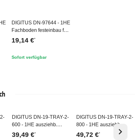
1HE
DIGITUS DN-97644 - 1HE
Top
Fachboden festeinbau für
600 mm tiefe Schränke
19,14 €
*
44x482x350 mm, einstl.
350 bis 550 mm Tiefe,
Sofort verfügbar
grau
ch
2-
DIGITUS DN-19-TRAY-2-
DIGITUS DN-19-TRAY-2-
Top
Top
600 - 1HE ausziehb.
800 - 1HE ausziehb.
00
Fachboden für 600 mm
Fachboden für 800 mm
39,49 €
49,72 €
*
*
Tiefe Schränke
tiefe Schränke