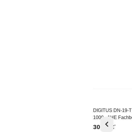
DIGITUS DN-19-T
Top
1000 - 1HE Fach
festeinb. f. Schr. 
30,78 €
*
mm Tiefe 44x483