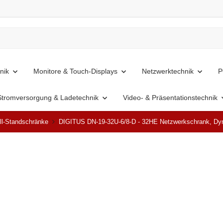
nik
Monitore & Touch-Displays
Netzwerktechnik
P
Stromversorgung & Ladetechnik
Video- & Präsentationstechnik
ll-Standschränke
DIGITUS DN-19-32U-6/8-D - 32HE Netzwerkschrank, Dy
Ausverkauft