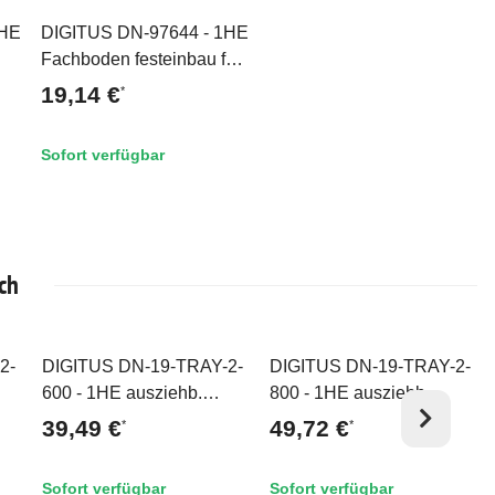
1HE
DIGITUS DN-97644 - 1HE
Top
Fachboden festeinbau für
600 mm tiefe Schränke
19,14 €
*
44x482x350 mm, einstl.
350 bis 550 mm Tiefe,
Sofort verfügbar
grau
ch
2-
DIGITUS DN-19-TRAY-2-
DIGITUS DN-19-TRAY-2-
Top
Top
600 - 1HE ausziehb.
800 - 1HE ausziehb.
00
Fachboden für 600 mm
Fachboden für 800 mm
39,49 €
49,72 €
*
*
Tiefe Schränke
tiefe Schränke
AL
40x485x368 mm, bis 25
40x484x568 mm, bis 25
Sofort verfügbar
Sofort verfügbar