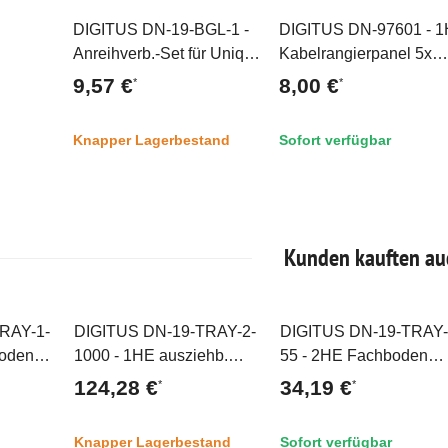
DIGITUS DN-19-BGL-1 -
DIGITUS DN-97601 - 
Top
Top
Anreihverb.-Set für Unique
Kabelrangierpanel 5x
& Dynamic Basic 4 Stk.
Kabelringe 40x60 mm,
9,57 €
8,00 €
*
*
galavanisiert, inkl.
Farbe grau (RAL 7035)
Schrauben
Knapper Lagerbestand
Sofort verfügbar
Kunden kauften au
RAY-1-
DIGITUS DN-19-TRAY-2-
DIGITUS DN-19-TRAY-
Top
Top
boden
1000 - 1HE ausziehb.
55 - 2HE Fachboden
ab 1000
Fachboden für 1000 mm
festeinbau f. Schr. ab 8
124,28 €
34,19 €
*
*
x737
tiefe Schränke
mm Tiefe 88x482x549
rau (RAL
44x483x720 mm, bis 65
mm, bis 25 kg, grau (R
Knapper Lagerbestand
Sofort verfügbar