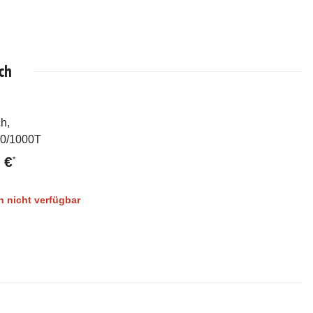
ch
h,
rkauft
00/1000T
 €
*
 nicht verfügbar