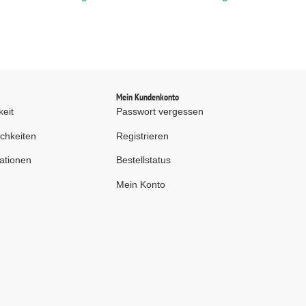
kg, grau (RAL 7035)
kg, grau (RAL 7035)
d
Mein Kundenkonto
keit
Passwort vergessen
chkeiten
Registrieren
ationen
Bestellstatus
Mein Konto