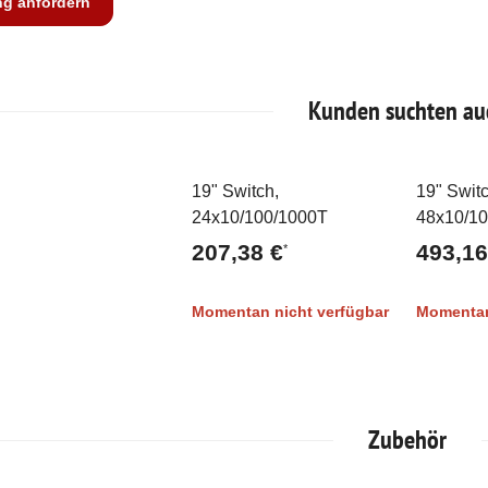
ng anfordern
Kunden suchten au
19" Switch,
19" Switc
Ausverkauft
Ausve
24x10/100/1000T
48x10/1
207,38 €
493,16
*
Momentan nicht verfügbar
Momentan
Zubehör