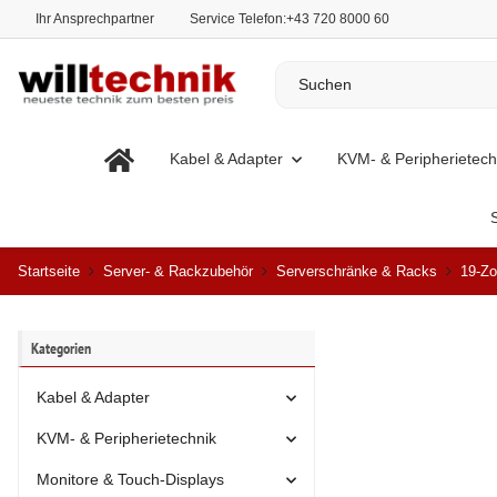
Ihr Ansprechpartner
Service Telefon:
+43 720 8000 60
Kabel & Adapter
KVM- & Peripherietech
Startseite
Server- & Rackzubehör
Serverschränke & Racks
19-Zo
Kategorien
Kabel & Adapter
KVM- & Peripherietechnik
Monitore & Touch-Displays