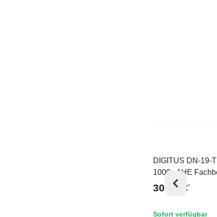
DIGITUS DN-19-T
Top
1000 - 1HE Fach
festeinb. f. Schr. 
30,78 €
*
mm Tiefe 44x483
mm, bis 100 kg, g
Sofort verfügbar