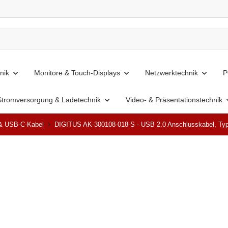
nik
Monitore & Touch-Displays
Netzwerktechnik
P
Stromversorgung & Ladetechnik
Video- & Präsentationstechnik
& USB-C-Kabel
DIGITUS AK-300108-018-S - USB 2.0 Anschlusskabel, Typ A
Top