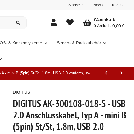
Startseite
News
Kontakt
Warenkorb
0 Artikel
0,00 €
OS- & Kassensysteme
Server- & Rackzubehör
 - mini B (5pin) St/St, 1.8m, USB 2.0 konform, sw
DIGITUS
DIGITUS AK-300108-018-S - USB
2.0 Anschlusskabel, Typ A - mini B
(5pin) St/St, 1.8m, USB 2.0