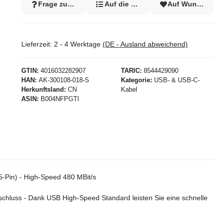
Frage zum Artikel
Auf die Vergleichsliste
Auf Wunschzett
Lieferzeit:
2 - 4 Werktage
(DE - Ausland abweichend)
GTIN
4016032282907
TARIC
8544429090
HAN
AK-300108-018-S
Kategorie
USB- & USB-C-
Herkunftsland
CN
Kabel
ASIN
B004NFPGTI
-Pin) - High-Speed 480 MBit/s
chluss - Dank USB High-Speed Standard leisten Sie eine schnelle