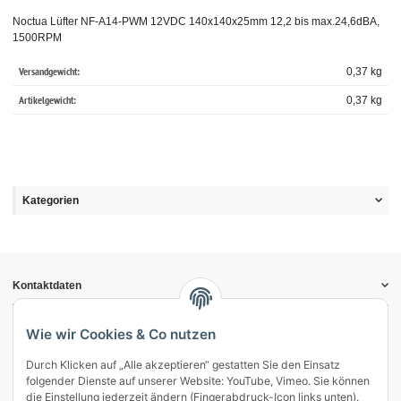
Noctua Lüfter NF-A14-PWM 12VDC 140x140x25mm 12,2 bis max.24,6dBA,
1500RPM
Versandgewicht:
0,37 kg
Artikelgewicht:
0,37
kg
Kategorien
Kontaktdaten
Informationen
Gesetzliche Informationen
Wie wir Cookies & Co nutzen
Durch Klicken auf „Alle akzeptieren“ gestatten Sie den Einsatz
Vertrag widerrufen
folgender Dienste auf unserer Website: YouTube, Vimeo. Sie können
Zahlung & Versand
die Einstellung jederzeit ändern (Fingerabdruck-Icon links unten).