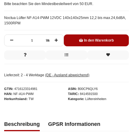
Bitte beachten Sie den Mindestbestellwert von 50 EUR.
Noctua Lüfter NF-A14-PWM 12VDC 140x140x25mm 12,2 bis max.24,6dBA,
1500RPM
Stk
In den Warenkorb
Lieferzeit:
2 - 4 Werktage
(DE - Ausland abweichend)
GTIN
4716123314981
ASIN
B00CP6QLY6
HAN
NF-A14-PWM
TARIC
8414591500
Herkunftsland
TW
Kategorie
Lüftereinheiten
Beschreibung
GPSR Informationen